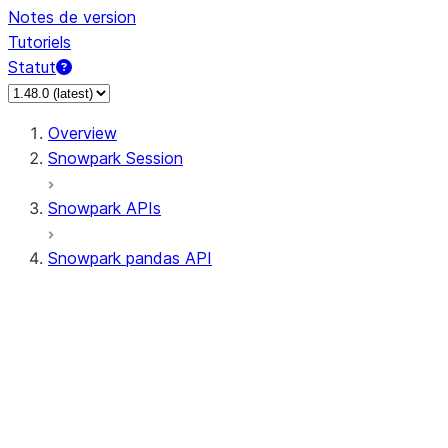
Notes de version
Tutoriels
Statut
Overview
Snowpark Session
Snowpark APIs
Snowpark pandas API
All supported APIs
Session
Input/Output