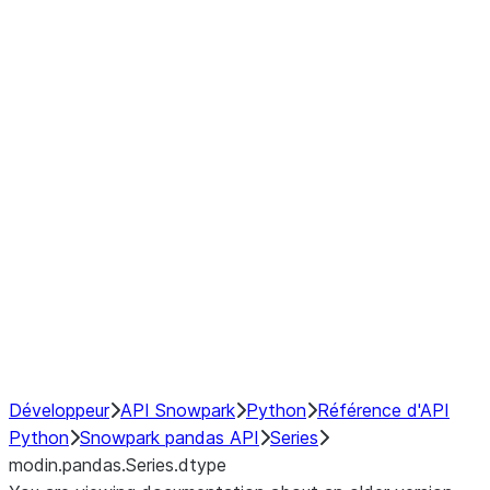
Window
GroupBy
Resampling
Interoperability with third party libraries
Hybrid Execution
NumPy Interoperability
Performance Recommendations
Développeur
API Snowpark
Python
Référence d'API
Python
Snowpark pandas API
Series
modin.pandas.Series.dtype