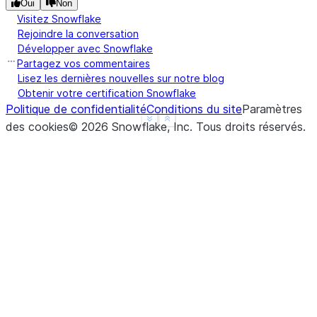
Oui
Non
Visitez Snowflake
Rejoindre la conversation
Développer avec Snowflake
Partagez vos commentaires
Lisez les dernières nouvelles sur notre blog
Obtenir votre certification Snowflake
Politique de confidentialité
Conditions du site
Paramètres
See more
Show less
des cookies
©
2026
Snowflake, Inc.
Tous droits réservés
.