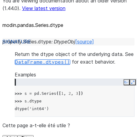
You are viewing documentation about an older version
(1.44.0).
View latest version
modin.pandas.Series.dtype
property
Series.
dtype
:
DtypeObj
[source]
Return the dtype object of the underlying data. See
for exact behavior.
DataFrame.dtypes()
Examples
Copy
E
>>> 
s
=
pd
.
Series
([
1
,
2
,
3
])
>>> 
s
.
dtype
dtype('int64')
Cette page a-t-elle été utile ?