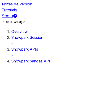
Notes de version
Tutoriels
Statut
Overview
Snowpark Session
Snowpark APIs
Snowpark pandas API
All supported APIs
Session
Input/Output