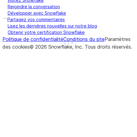
Visitez Snowflake
Rejoindre la conversation
Développer avec Snowflake
Partagez vos commentaires
Lisez les dernières nouvelles sur notre blog
Obtenir votre certification Snowflake
Politique de confidentialité
Conditions du site
Paramètres
See more
Show less
des cookies
©
2026
Snowflake, Inc.
Tous droits réservés
.