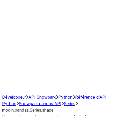
Window
GroupBy
Resampling
Interoperability with third party libraries
Hybrid Execution
NumPy Interoperability
Performance Recommendations
Développeur
API Snowpark
Python
Référence d'API
Python
Snowpark pandas API
Series
modin.pandas.Series.shape