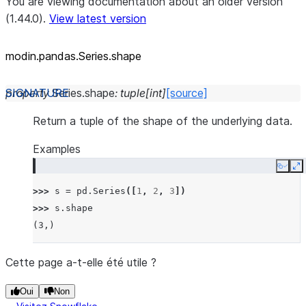
You are viewing documentation about an older version
(1.44.0).
View latest version
modin.pandas.Series.shape
property
Series.
shape
:
tuple
[
int
]
[source]
Return a tuple of the shape of the underlying data.
Examples
Copy
E
>>> 
s
=
pd
.
Series
([
1
,
2
,
3
])
>>> 
s
.
shape
(3,)
Cette page a-t-elle été utile ?
Oui
Non