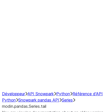
Window
GroupBy
Resampling
Interoperability with third party libraries
Hybrid Execution
NumPy Interoperability
Performance Recommendations
Développeur
API Snowpark
Python
Référence d'API
Python
Snowpark pandas API
Series
modin.pandas.Series.tail