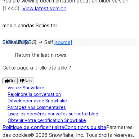
You are viewing documentation about an older version
(1.44.0).
View latest version
modin.pandas.Series.tail
Series.
tail
(
n
=
5
)
→
Self
[source]
Return the last n rows.
Cette page a-t-elle été utile ?
Oui
Non
Visitez Snowflake
Rejoindre la conversation
Développer avec Snowflake
Partagez vos commentaires
Lisez les dernières nouvelles sur notre blog
Obtenir votre certification Snowflake
Politique de confidentialité
Conditions du site
Paramètres
des cookies
©
2026
Snowflake, Inc.
Tous droits réservés
.