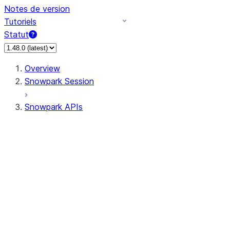
Notes de version
Tutoriels
Statut
Overview
Snowpark Session
Snowpark APIs
Input/Output
DataFrame
Column
Column
CaseExpr