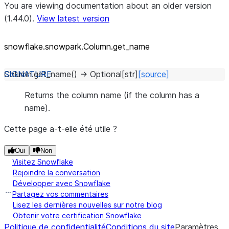
You are viewing documentation about an older version
(1.44.0).
View latest version
snowflake.snowpark.Column.get_
name
Column.
get_name
(
)
→
Optional
[
str
]
[source]
Returns the column name (if the column has a
name).
Cette page a-t-elle été utile ?
Oui
Non
Visitez Snowflake
Rejoindre la conversation
Développer avec Snowflake
Partagez vos commentaires
Lisez les dernières nouvelles sur notre blog
Obtenir votre certification Snowflake
Politique de confidentialité
Conditions du site
Paramètres