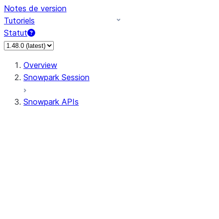
Notes de version
Tutoriels
Statut
Overview
Snowpark Session
Snowpark APIs
Input/Output
DataFrame
DataFrame
DataFrameNaFunctions
DataFrameStatFunctions
DataFrameAnalyticsFunctions