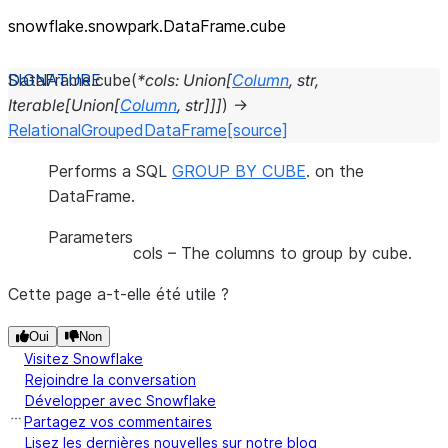
snowflake.snowpark.DataFrame.cube
DataFrame.
cube
(
*
cols
:
Union
[
Column
,
str
,
Iterable
[
Union
[
Column
,
str
]
]
]
)
→
RelationalGroupedDataFrame
[source]
Performs a SQL
GROUP BY CUBE
. on the
DataFrame.
Parameters
cols
– The columns to group by cube.
Cette page a-t-elle été utile ?
Oui
Non
Visitez Snowflake
Rejoindre la conversation
Développer avec Snowflake
Partagez vos commentaires
Lisez les dernières nouvelles sur notre blog