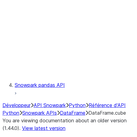
Catalog
LINEAGE
Context
Exceptions
Testing
Snowpark pandas API
Développeur
API Snowpark
Python
Référence d'API
Python
Snowpark APIs
DataFrame
DataFrame.cube
You are viewing documentation about an older version
(1.44.0).
View latest version