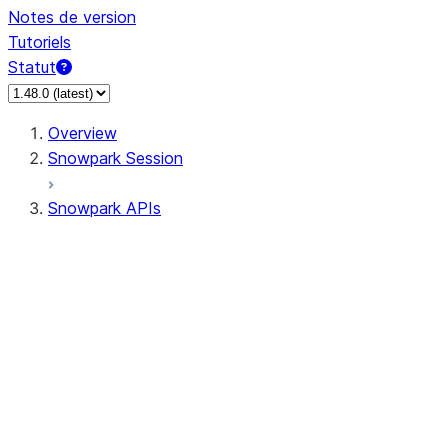
Notes de version
Tutoriels
Statut
Overview
Snowpark Session
Snowpark APIs
Input/Output
DataFrame
Column
Data Types