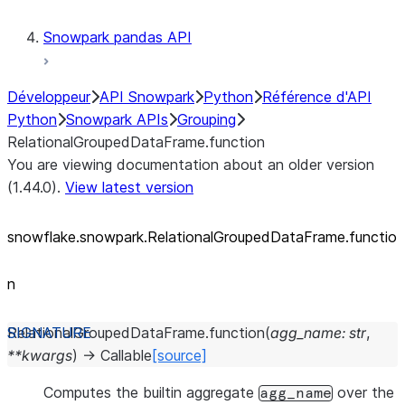
Snowpark pandas API
Développeur
API Snowpark
Python
Référence d'API
Python
Snowpark APIs
Grouping
RelationalGroupedDataFrame.function
You are viewing documentation about an older version
(1.44.0).
View latest version
snowflake.snowpark.RelationalGroupedDataFrame.functio
n
RelationalGroupedDataFrame.
function
(
agg_name
:
str
,
**
kwargs
)
→
Callable
[source]
Computes the builtin aggregate
over the
agg_name