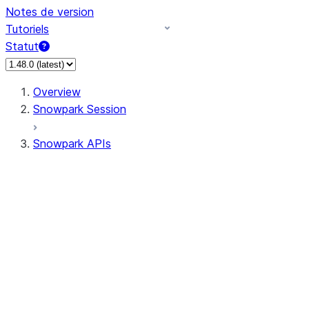
Notes de version
Tutoriels
Statut
Overview
Snowpark Session
Snowpark APIs
Input/Output
DataFrame
Column
Data Types