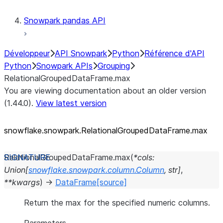
Snowpark pandas API
Développeur
API Snowpark
Python
Référence d'API
Python
Snowpark APIs
Grouping
RelationalGroupedDataFrame.max
You are viewing documentation about an older version
(1.44.0).
View latest version
snowflake.snowpark.RelationalGroupedDataFrame.max
RelationalGroupedDataFrame.
max
(
*
cols
:
Union
[
snowflake.snowpark.column.Column
,
str
]
,
**
kwargs
)
→
DataFrame
[source]
Return the max for the specified numeric columns.