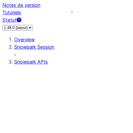
Notes de version
Tutoriels
Statut
Overview
Snowpark Session
Snowpark APIs
Input/Output
DataFrame
Column
Data Types