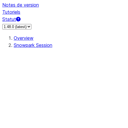
Notes de version
Tutoriels
Statut
Overview
Snowpark Session
Session
Session.SessionBuilder.app_name
Session.SessionBuilder.config
Session.SessionBuilder.configs
Session.SessionBuilder.create
Session.SessionBuilder.getOrCreate
Session.add_import
Session.add_packages
Session.add_requirements
Session.append_query_tag