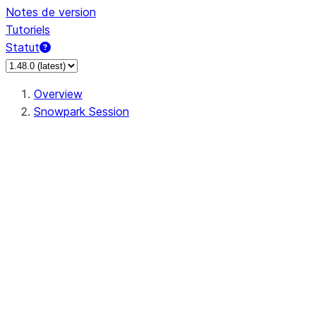
Notes de version
Tutoriels
Statut
Overview
Snowpark Session
Session
Session.SessionBuilder.app_name
Session.SessionBuilder.config
Session.SessionBuilder.configs
Session.SessionBuilder.create
Session.SessionBuilder.getOrCreate
Session.add_import
Session.add_packages
Session.add_requirements
Session.append_query_tag