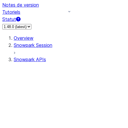
Notes de version
Tutoriels
Statut
Overview
Snowpark Session
Snowpark APIs
Input/Output
DataFrame
Column
Data Types