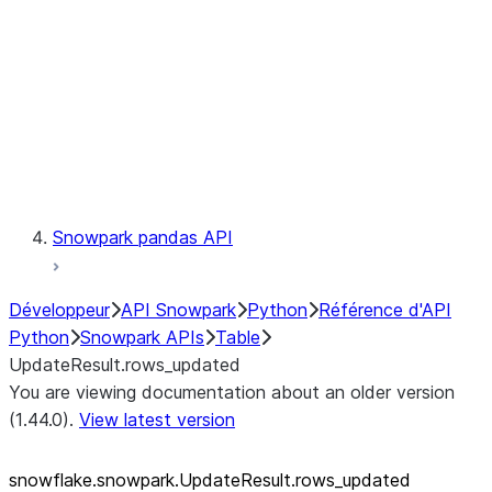
LINEAGE
Context
Exceptions
Testing
Snowpark pandas API
Développeur
API Snowpark
Python
Référence d'API
Python
Snowpark APIs
Table
UpdateResult.rows_updated
You are viewing documentation about an older version
(1.44.0).
View latest version
snowflake.snowpark.UpdateResult.rows_
updated