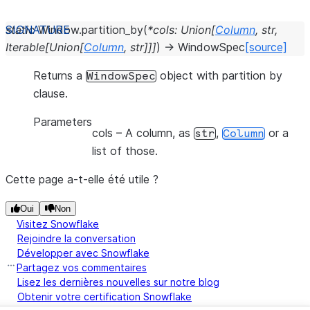
static
Window.
partition_by
(
*
cols
:
Union
[
Column
,
str
,
Iterable
[
Union
[
Column
,
str
]
]
]
)
→
WindowSpec
[source]
Returns a
object with partition by
WindowSpec
clause.
Parameters
cols
– A column, as
,
or a
str
Column
list of those.
Cette page a-t-elle été utile ?
Oui
Non
Visitez Snowflake
Rejoindre la conversation
Développer avec Snowflake
Partagez vos commentaires
Lisez les dernières nouvelles sur notre blog
Obtenir votre certification Snowflake