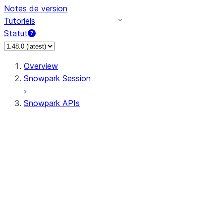
Notes de version
Tutoriels
Statut
Overview
Snowpark Session
Snowpark APIs
Input/Output
DataFrame
Column
Data Types