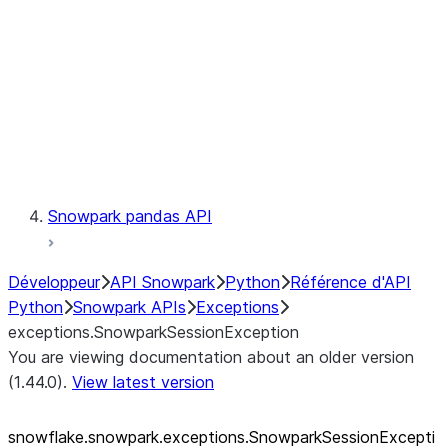
exceptions.SnowparkSQLUnexpe
exceptions.SnowparkServerExce
exceptions.SnowparkSessionEx
exceptions.SnowparkTableExce
exceptions.SnowparkUploadFile
exceptions.SnowparkUploadUdf
Testing
Snowpark pandas API
Développeur
API Snowpark
Python
Référence d'API
Python
Snowpark APIs
Exceptions
exceptions.SnowparkSessionException
You are viewing documentation about an older version
(1.44.0).
View latest version
snowflake.snowpark.exceptions.SnowparkSessionExcepti