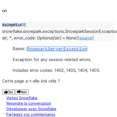
on
exception
snowflake.snowpark.exceptions.
SnowparkSessionExceptio
str
,
*
,
error_code
:
Optional
[
str
]
=
None
)
[source]
Bases:
SnowparkServerException
Exception for any session related errors.
Includes error codes: 1402, 1403, 1404, 1405.
Cette page a-t-elle été utile ?
Oui
Non
Visitez Snowflake
Rejoindre la conversation
Développer avec Snowflake
Partagez vos commentaires