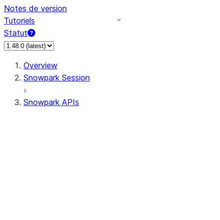
Notes de version
Tutoriels
Statut
Overview
Snowpark Session
Snowpark APIs
Input/Output
DataFrame
Column
Data Types