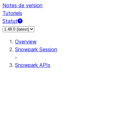
Notes de version
Tutoriels
Statut
Overview
Snowpark Session
Snowpark APIs
Input/Output
DataFrame
Column
Data Types