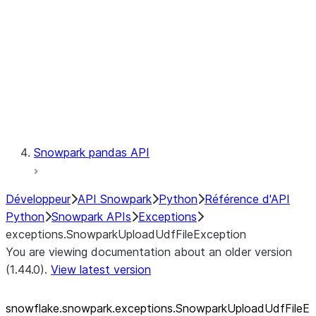
exceptions.SnowparkSQLUnexpe
exceptions.SnowparkServerExce
exceptions.SnowparkSessionEx
exceptions.SnowparkTableExce
exceptions.SnowparkUploadFile
exceptions.SnowparkUploadUdf
Testing
Snowpark pandas API
Développeur
API Snowpark
Python
Référence d'API
Python
Snowpark APIs
Exceptions
exceptions.SnowparkUploadUdfFileException
You are viewing documentation about an older version
(1.44.0).
View latest version
snowflake.snowpark.exceptions.SnowparkUploadUdfFileE