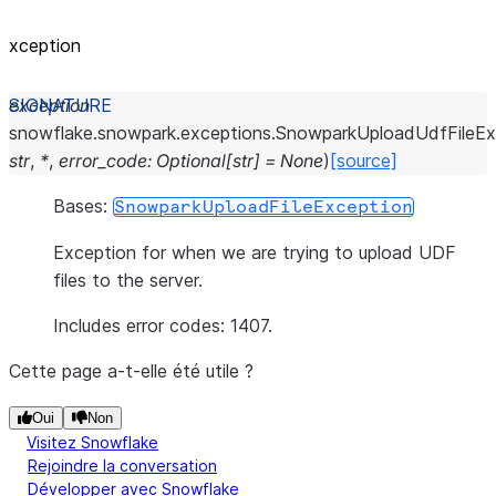
xception
exception
snowflake.snowpark.exceptions.
SnowparkUploadUdfFileEx
str
,
*
,
error_code
:
Optional
[
str
]
=
None
)
[source]
Bases:
SnowparkUploadFileException
Exception for when we are trying to upload UDF
files to the server.
Includes error codes: 1407.
Cette page a-t-elle été utile ?
Oui
Non
Visitez Snowflake
Rejoindre la conversation
Développer avec Snowflake