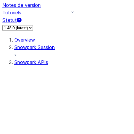
Notes de version
Tutoriels
Statut
Overview
Snowpark Session
Snowpark APIs
Input/Output
DataFrame
Column
Data Types