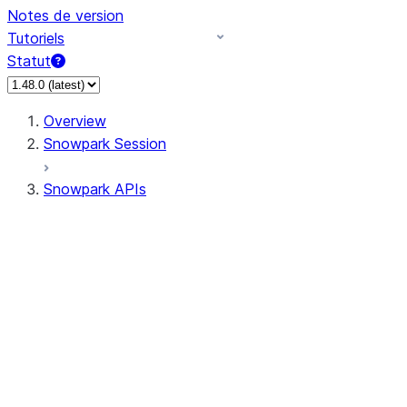
Notes de version
Tutoriels
Statut
Overview
Snowpark Session
Snowpark APIs
Input/Output
DataFrame
Column
Data Types