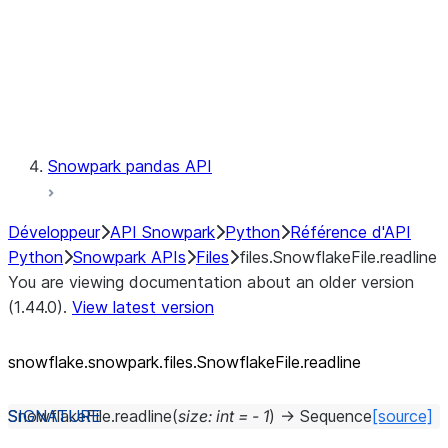
Context
Exceptions
Testing
Snowpark pandas API
Développeur
API Snowpark
Python
Référence d'API
Python
Snowpark APIs
Files
files.SnowflakeFile.readline
You are viewing documentation about an older version
(1.44.0).
View latest version
snowflake.snowpark.files.SnowflakeFile.readline
SnowflakeFile.
readline
(
size
:
int
=
-
1
)
→
Sequence
[source]