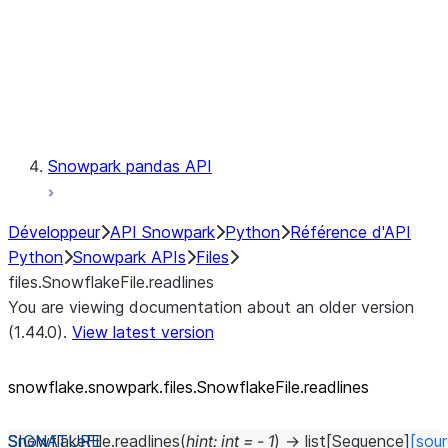
Context
Exceptions
Testing
Snowpark pandas API
Développeur
API Snowpark
Python
Référence d'API
Python
Snowpark APIs
Files
files.SnowflakeFile.readlines
You are viewing documentation about an older version
(1.44.0).
View latest version
snowflake.snowpark.files.SnowflakeFile.readlines
SnowflakeFile.
readlines
(
hint
:
int
=
-
1
)
→
list
[
Sequence
]
[sou