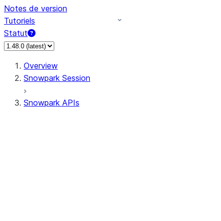
Notes de version
Tutoriels
Statut
Overview
Snowpark Session
Snowpark APIs
Input/Output
DataFrame
Column
Data Types