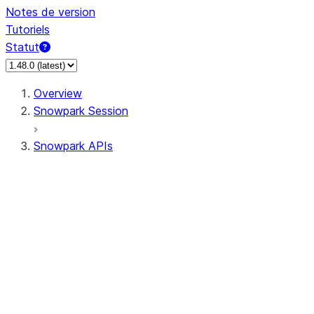
Notes de version
Tutoriels
Statut
Overview
Snowpark Session
Snowpark APIs
Input/Output
DataFrame
Column
Data Types