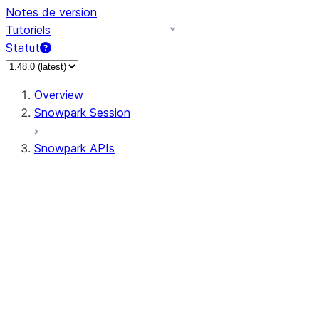
Notes de version
Tutoriels
Statut
Overview
Snowpark Session
Snowpark APIs
Input/Output
DataFrame
Column
Data Types