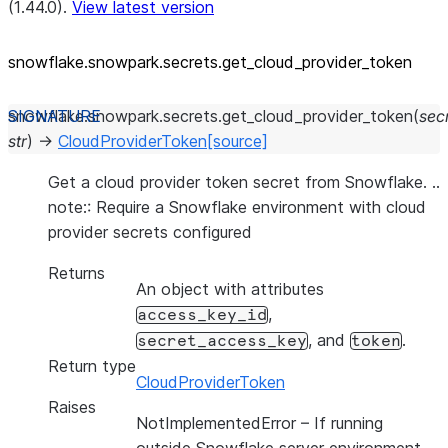
(1.44.0).
View latest version
snowflake.snowpark.secrets.get_
cloud_
provider_
token
snowflake.snowpark.secrets.
get_cloud_provider_token
(
sec
str
)
→
CloudProviderToken
[source]
Get a cloud provider token secret from Snowflake. ..
note:: Require a Snowflake environment with cloud
provider secrets configured
Returns
An object with attributes
,
access_key_id
, and
.
secret_access_key
token
Return type
CloudProviderToken
Raises
NotImplementedError
– If running