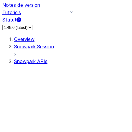
Notes de version
Tutoriels
Statut
Overview
Snowpark Session
Snowpark APIs
Input/Output
DataFrame
Column
Data Types