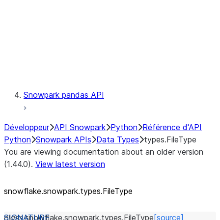
Context
Exceptions
Testing
Snowpark pandas API
Développeur
API Snowpark
Python
Référence d'API
Python
Snowpark APIs
Data Types
types.FileType
You are viewing documentation about an older version
(1.44.0).
View latest version
snowflake.snowpark.types.FileType
class
snowflake.snowpark.types.
FileType
[source]