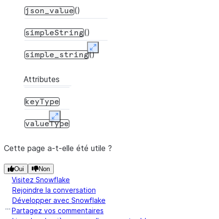
()
json_value
()
simpleString
Expand
()
simple_string
Attributes
keyType
Expand
valueType
Cette page a-t-elle été utile ?
Oui
Non
Visitez Snowflake
Rejoindre la conversation
Développer avec Snowflake
Partagez vos commentaires