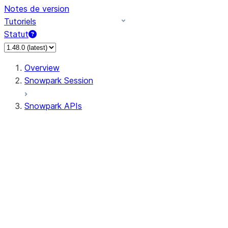
Notes de version
Tutoriels
Statut
Overview
Snowpark Session
Snowpark APIs
Input/Output
DataFrame
Column
Data Types