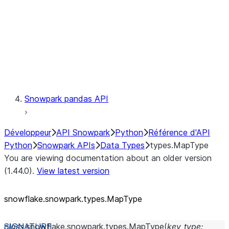
Context
Exceptions
Testing
Snowpark pandas API
Développeur
API Snowpark
Python
Référence d'API
Python
Snowpark APIs
Data Types
types.MapType
You are viewing documentation about an older version
(1.44.0).
View latest version
snowflake.snowpark.types.MapType
class
snowflake.snowpark.types.
MapType
(
key_type
: