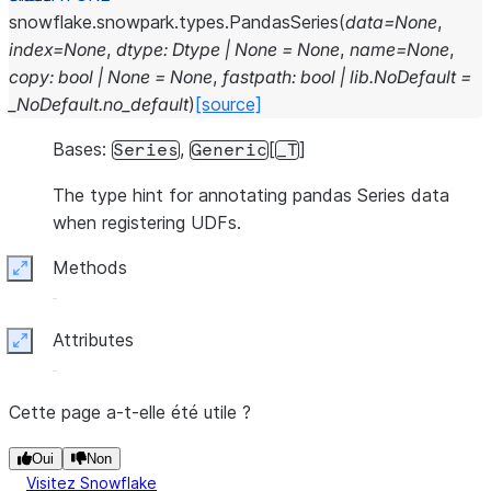
snowflake.snowpark.types.
PandasSeries
(
data
=
None
,
index
=
None
,
dtype
:
Dtype
|
None
=
None
,
name
=
None
,
copy
:
bool
|
None
=
None
,
fastpath
:
bool
|
lib.NoDefault
=
_NoDefault.no_default
)
[source]
Bases:
,
[
]
Series
Generic
_T
The type hint for annotating pandas Series data
when registering UDFs.
Methods
Expand
Attributes
Expand
Cette page a-t-elle été utile ?
Oui
Non
Visitez Snowflake