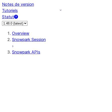
Notes de version
Tutoriels
Statut
Overview
Snowpark Session
Snowpark APIs
Input/Output
DataFrame
Column
Data Types