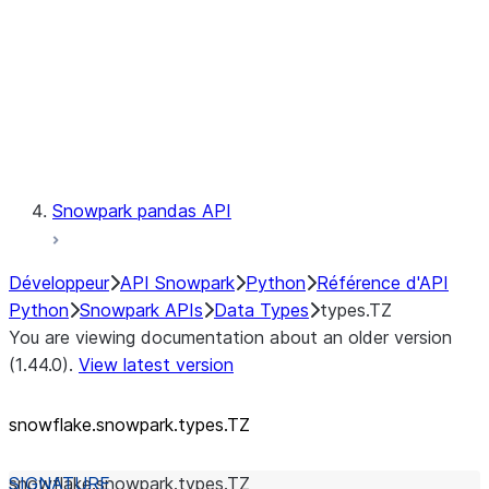
Context
Exceptions
Testing
Snowpark pandas API
Développeur
API Snowpark
Python
Référence d'API
Python
Snowpark APIs
Data Types
types.TZ
You are viewing documentation about an older version
(1.44.0).
View latest version
snowflake.snowpark.types.TZ
snowflake.snowpark.types.
TZ