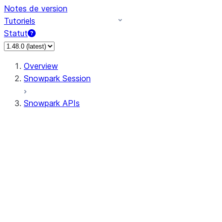
Notes de version
Tutoriels
Statut
Overview
Snowpark Session
Snowpark APIs
Input/Output
DataFrame
Column
Data Types