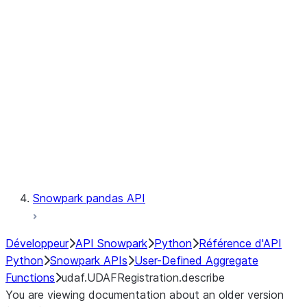
Catalog
LINEAGE
Context
Exceptions
Testing
Snowpark pandas API
Développeur
API Snowpark
Python
Référence d'API
Python
Snowpark APIs
User-Defined Aggregate
Functions
udaf.UDAFRegistration.describe
You are viewing documentation about an older version