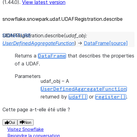
(1.44.0).
View latest version
snowflake.snowpark.udaf.UDAFRegistration.describe
UDAFRegistration.
describe
(
udaf_obj
:
UserDefinedAggregateFunction
)
→
DataFrame
[source]
Returns a
that describes the properties
DataFrame
of a UDAF.
Parameters
udaf_obj
– A
UserDefinedAggregateFunction
returned by
or
.
udaf()
register()
Cette page a-t-elle été utile ?
Oui
Non
Visitez Snowflake
Rejoindre la conversation