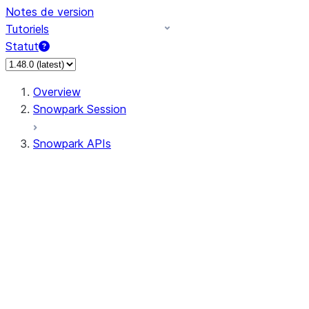
Notes de version
Tutoriels
Statut
Overview
Snowpark Session
Snowpark APIs
Input/Output
DataFrame
Column
Data Types