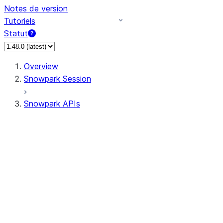
Notes de version
Tutoriels
Statut
Overview
Snowpark Session
Snowpark APIs
Input/Output
DataFrame
Column
Data Types