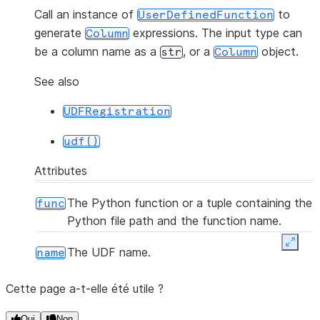
Call an instance of
to
UserDefinedFunction
generate
expressions. The input type can
Column
be a column name as a
, or a
object.
str
Column
See also
UDFRegistration
udf()
Attributes
The Python function or a tuple containing the
func
Python file path and the function name.
Expan
The UDF name.
name
Cette page a-t-elle été utile ?
Oui
Non