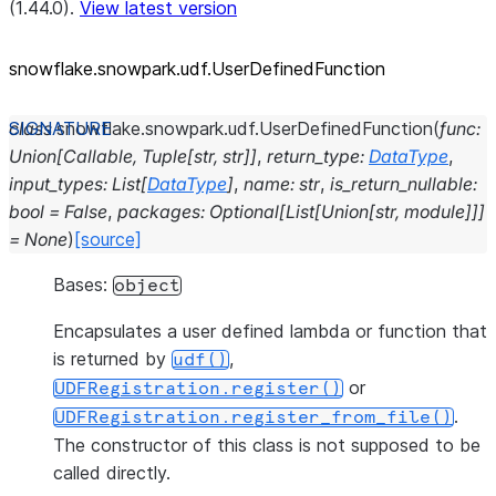
(1.44.0).
View latest version
snowflake.snowpark.udf.UserDefinedFunction
class
snowflake.snowpark.udf.
UserDefinedFunction
(
func
:
Union
[
Callable
,
Tuple
[
str
,
str
]
]
,
return_type
:
DataType
,
input_types
:
List
[
DataType
]
,
name
:
str
,
is_return_nullable
:
bool
=
False
,
packages
:
Optional
[
List
[
Union
[
str
,
module
]
]
]
=
None
)
[source]
Bases:
object
Encapsulates a user defined lambda or function that
is returned by
,
udf()
or
UDFRegistration.register()
.
UDFRegistration.register_from_file()
The constructor of this class is not supposed to be
called directly.