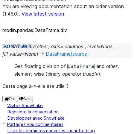
You are viewing documentation about an older version
(1.45.0).
View latest version
modin.pandas.DataFrame.div
DataFrame.
div
(
other
,
axis
=
'columns'
,
level
=
None
,
fill_value
=
None
)
→
DataFrame
[source]
Get floating division of
and
other
,
DataFrame
element-wise (binary operator
truediv
).
Cette page a-t-elle été utile ?
Oui
Non
Visitez Snowflake
Rejoindre la conversation
Développer avec Snowflake
Partagez vos commentaires
Lisez les dernières nouvelles sur notre blog