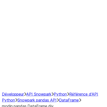
Window
GroupBy
Resampling
Interoperability with third party libraries
Hybrid Execution
NumPy Interoperability
Performance Recommendations
Développeur
API Snowpark
Python
Référence d'API
Python
Snowpark pandas API
DataFrame
modin.pandas.DataFrame.div