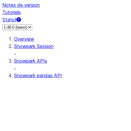
Notes de version
Tutoriels
Statut
Overview
Snowpark Session
Snowpark APIs
Snowpark pandas API
All supported APIs
Session
Input/Output