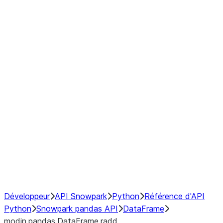
Window
GroupBy
Resampling
Interoperability with third party libraries
Hybrid Execution
NumPy Interoperability
Performance Recommendations
Développeur
API Snowpark
Python
Référence d'API
Python
Snowpark pandas API
DataFrame
modin.pandas.DataFrame.radd