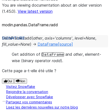
You are viewing documentation about an older version
(1.45.0).
View latest version
modin.pandas.DataFrame.radd
DataFrame.
radd
(
other
,
axis
=
'columns'
,
level
=
None
,
fill_value
=
None
)
→
DataFrame
[source]
Get addition of
and
other
, element-
DataFrame
wise (binary operator
radd
).
Cette page a-t-elle été utile ?
Oui
Non
Visitez Snowflake
Rejoindre la conversation
Développer avec Snowflake
Partagez vos commentaires
Lisez les dernières nouvelles sur notre blog