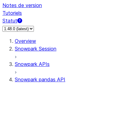
Notes de version
Tutoriels
Statut
Overview
Snowpark Session
Snowpark APIs
Snowpark pandas API
All supported APIs
Session
Input/Output