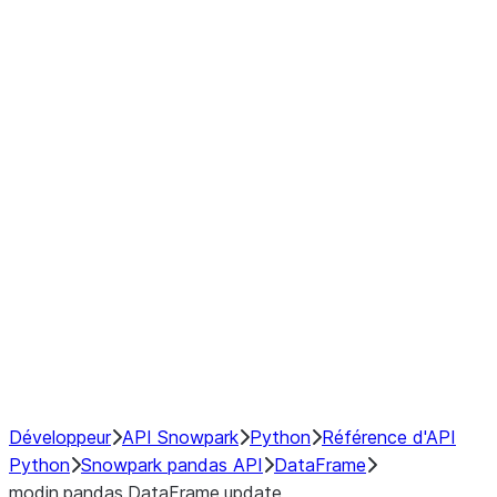
Window
GroupBy
Resampling
Interoperability with third party libraries
Hybrid Execution
NumPy Interoperability
Performance Recommendations
Développeur
API Snowpark
Python
Référence d'API
Python
Snowpark pandas API
DataFrame
modin.pandas.DataFrame.update