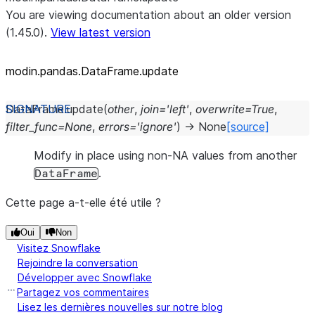
You are viewing documentation about an older version
(1.45.0).
View latest version
modin.pandas.DataFrame.update
DataFrame.
update
(
other
,
join
=
'left'
,
overwrite
=
True
,
filter_func
=
None
,
errors
=
'ignore'
)
→
None
[source]
Modify in place using non-NA values from another
.
DataFrame
Cette page a-t-elle été utile ?
Oui
Non
Visitez Snowflake
Rejoindre la conversation
Développer avec Snowflake
Partagez vos commentaires
Lisez les dernières nouvelles sur notre blog