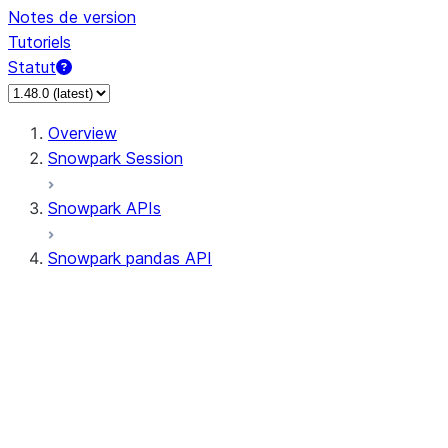
Notes de version
Tutoriels
Statut
Overview
Snowpark Session
Snowpark APIs
Snowpark pandas API
All supported APIs
Session
Input/Output