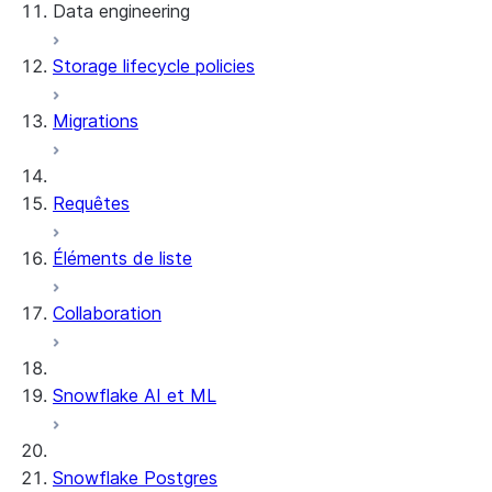
Data engineering
Snowflake Openflow
Storage lifecycle policies
Apache Iceberg™
Chargement des données
Migrations
Tables dynamiques
Tables Apache Iceberg™
Streams and tasks
Snowflake Open Catalog
Requêtes
Row timestamps
Éléments de liste
DCM Projects
Collaboration
Projets dbt sur Snowflake
Déchargement des données
Snowflake AI et ML
Snowflake Postgres