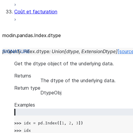
Coût et facturation
modin.pandas.Index.dtype
property
Index.
dtype
:
Union
[
dtype
,
ExtensionDtype
]
[sourc
Get the dtype object of the underlying data.
Returns
The dtype of the underlying data.
Return type
DtypeObj
Examples
>>> 
idx
=
pd
.
Index
([
1
,
2
,
3
])
>>> 
idx