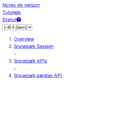
Notes de version
Tutoriels
Statut
Overview
Snowpark Session
Snowpark APIs
Snowpark pandas API
All supported APIs
Session
Input/Output