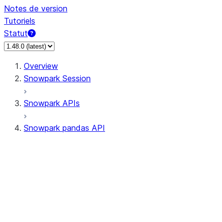
Notes de version
Tutoriels
Statut
Overview
Snowpark Session
Snowpark APIs
Snowpark pandas API
All supported APIs
Session
Input/Output