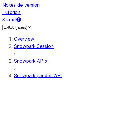
Notes de version
Tutoriels
Statut
Overview
Snowpark Session
Snowpark APIs
Snowpark pandas API
All supported APIs
Session
Input/Output