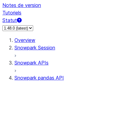
Notes de version
Tutoriels
Statut
Overview
Snowpark Session
Snowpark APIs
Snowpark pandas API
All supported APIs
Session
Input/Output