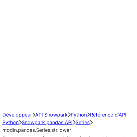
Window
GroupBy
Resampling
Interoperability with third party libraries
Hybrid Execution
NumPy Interoperability
Performance Recommendations
Développeur
API Snowpark
Python
Référence d'API
Python
Snowpark pandas API
Series
modin.pandas.Series.str.lower