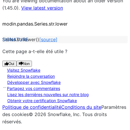
You are viewing documentation about an older version
(1.45.0).
View latest version
modin.pandas.Series.str.lower
Series.str.
lower
(
)
[source]
Cette page a-t-elle été utile ?
Oui
Non
Visitez Snowflake
Rejoindre la conversation
Développer avec Snowflake
Partagez vos commentaires
Lisez les dernières nouvelles sur notre blog
Obtenir votre certification Snowflake
Politique de confidentialité
Conditions du site
Paramètres
des cookies
©
2026
Snowflake, Inc.
Tous droits
réservés
.