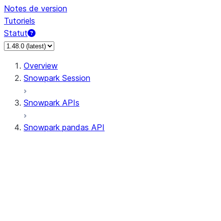
Notes de version
Tutoriels
Statut
Overview
Snowpark Session
Snowpark APIs
Snowpark pandas API
All supported APIs
Session
Input/Output