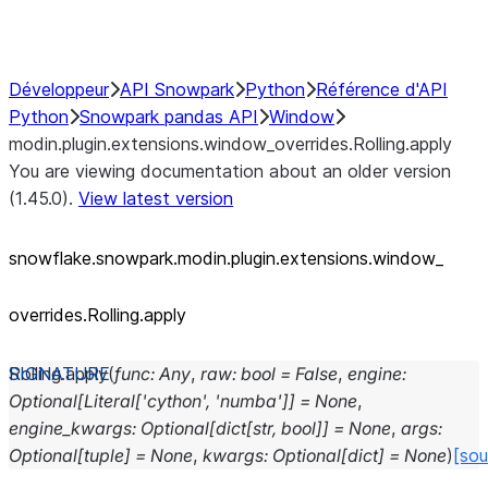
Performance Recommendations
Développeur
API Snowpark
Python
Référence d'API
Python
Snowpark pandas API
Window
modin.plugin.extensions.window_overrides.Rolling.apply
You are viewing documentation about an older version
(1.45.0).
View latest version
snowflake.snowpark.modin.plugin.extensions.window_
overrides.Rolling.apply
Rolling.
apply
(
func
:
Any
,
raw
:
bool
=
False
,
engine
:
Optional
[
Literal
[
'cython'
,
'numba'
]
]
=
None
,
engine_kwargs
:
Optional
[
dict
[
str
,
bool
]
]
=
None
,
args
:
Optional
[
tuple
]
=
None
,
kwargs
:
Optional
[
dict
]
=
None
)
[sou