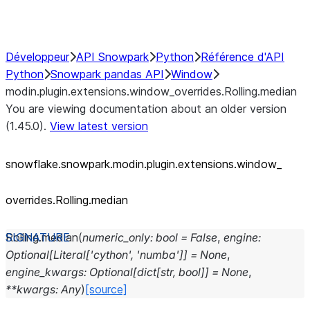
Performance Recommendations
Développeur
API Snowpark
Python
Référence d'API
Python
Snowpark pandas API
Window
modin.plugin.extensions.window_overrides.Rolling.median
You are viewing documentation about an older version
(1.45.0).
View latest version
snowflake.snowpark.modin.plugin.extensions.window_
overrides.Rolling.median
Rolling.
median
(
numeric_only
:
bool
=
False
,
engine
:
Optional
[
Literal
[
'cython'
,
'numba'
]
]
=
None
,
engine_kwargs
:
Optional
[
dict
[
str
,
bool
]
]
=
None
,
**
kwargs
:
Any
)
[source]