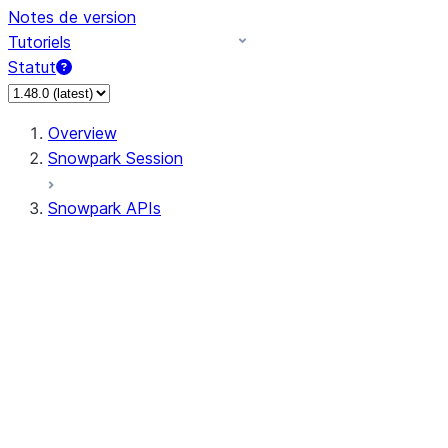
Notes de version
Tutoriels
Statut
Overview
Snowpark Session
Snowpark APIs
Input/Output
DataFrame
Column
Column
CaseExpr