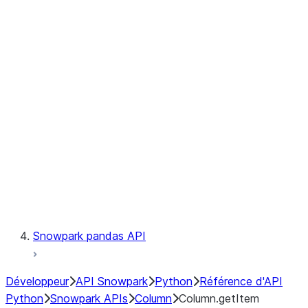
Files
Catalog
LINEAGE
Context
Exceptions
Testing
Snowpark pandas API
Développeur
API Snowpark
Python
Référence d'API
Python
Snowpark APIs
Column
Column.getItem