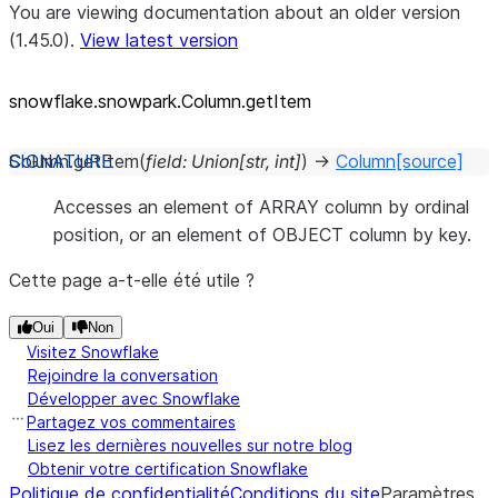
You are viewing documentation about an older version
(1.45.0).
View latest version
snowflake.snowpark.Column.getItem
Column.
getItem
(
field
:
Union
[
str
,
int
]
)
→
Column
[source]
Accesses an element of ARRAY column by ordinal
position, or an element of OBJECT column by key.
Cette page a-t-elle été utile ?
Oui
Non
Visitez Snowflake
Rejoindre la conversation
Développer avec Snowflake
Partagez vos commentaires
Lisez les dernières nouvelles sur notre blog
Obtenir votre certification Snowflake
Politique de confidentialité
Conditions du site
Paramètres