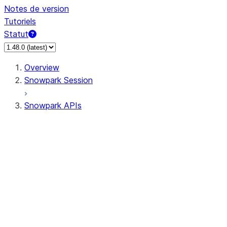
Notes de version
Tutoriels
Statut
Overview
Snowpark Session
Snowpark APIs
Input/Output
DataFrame
DataFrame
DataFrameNaFunctions
DataFrameStatFunctions
DataFrameAnalyticsFunctions