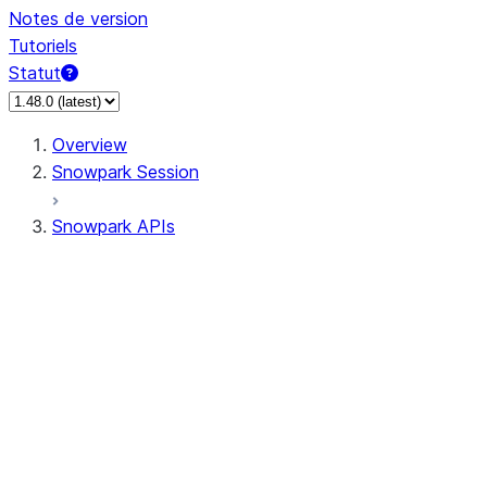
Notes de version
Tutoriels
Statut
Overview
Snowpark Session
Snowpark APIs
Input/Output
DataFrame
DataFrame
DataFrameNaFunctions
DataFrameStatFunctions
DataFrameAnalyticsFunctions