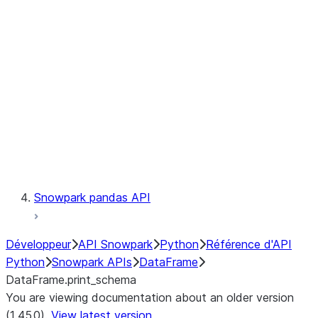
Catalog
LINEAGE
Context
Exceptions
Testing
Snowpark pandas API
Développeur
API Snowpark
Python
Référence d'API
Python
Snowpark APIs
DataFrame
DataFrame.print_schema
You are viewing documentation about an older version
(1.45.0).
View latest version