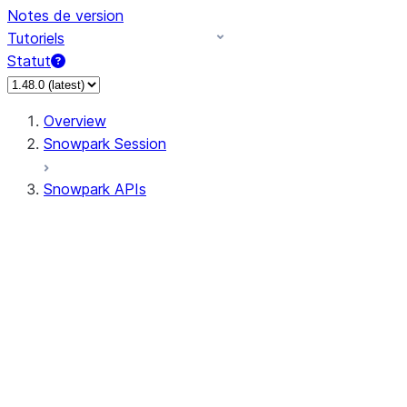
Notes de version
Tutoriels
Statut
Overview
Snowpark Session
Snowpark APIs
Input/Output
DataFrame
DataFrame
DataFrameNaFunctions
DataFrameStatFunctions
DataFrameAnalyticsFunctions