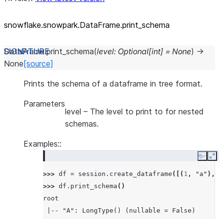
snowflake.snowpark.DataFrame.print_
schema
DataFrame.
print_schema
(
level
:
Optional
[
int
]
=
None
)
→
None
[source]
Prints the schema of a dataframe in tree format.
Parameters
level
– The level to print to for nested
schemas.
Examples::
Copy
E
>>> 
df
=
session
.
create_dataframe
([(
1
,
"a"
),
>>> 
df
.
print_schema
()
root
 |-- "A": LongType() (nullable = False)