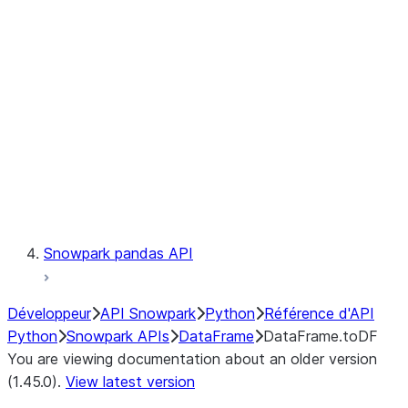
Catalog
LINEAGE
Context
Exceptions
Testing
Snowpark pandas API
Développeur
API Snowpark
Python
Référence d'API
Python
Snowpark APIs
DataFrame
DataFrame.toDF
You are viewing documentation about an older version
(1.45.0).
View latest version