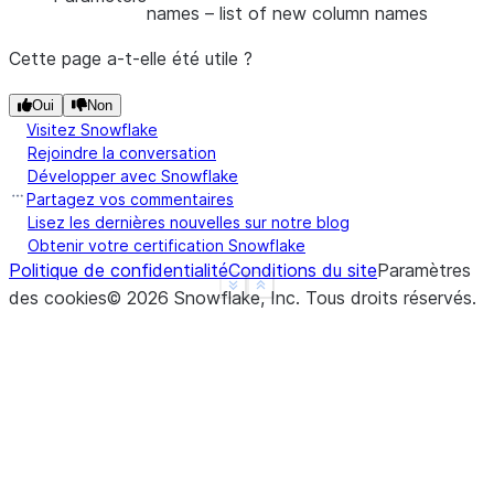
names
– list of new column names
Cette page a-t-elle été utile ?
Oui
Non
Visitez Snowflake
Rejoindre la conversation
Développer avec Snowflake
Partagez vos commentaires
Lisez les dernières nouvelles sur notre blog
Obtenir votre certification Snowflake
Politique de confidentialité
Conditions du site
Paramètres
See more
Show less
des cookies
©
2026
Snowflake, Inc.
Tous droits réservés
.