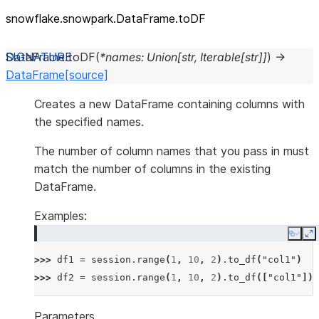
snowflake.snowpark.DataFrame.toDF
DataFrame.
toDF
(
*
names
:
Union
[
str
,
Iterable
[
str
]
]
)
→
DataFrame
[source]
Creates a new DataFrame containing columns with
the specified names.
The number of column names that you pass in must
match the number of columns in the existing
DataFrame.
Examples:
Copy
E
>>> 
df1
=
session
.
range
(
1
,
10
,
2
)
.
to_df
(
"col1"
)
>>> 
df2
=
session
.
range
(
1
,
10
,
2
)
.
to_df
([
"col1"
])
Parameters