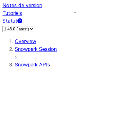
Notes de version
Tutoriels
Statut
Overview
Snowpark Session
Snowpark APIs
Input/Output
DataFrame
DataFrame
DataFrameNaFunctions
DataFrameStatFunctions
DataFrameAnalyticsFunctions