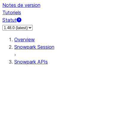
Notes de version
Tutoriels
Statut
Overview
Snowpark Session
Snowpark APIs
Input/Output
DataFrame
DataFrame
DataFrameNaFunctions
DataFrameStatFunctions
DataFrameAnalyticsFunctions