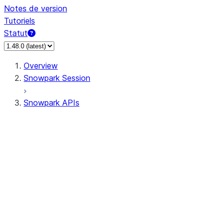
Notes de version
Tutoriels
Statut
Overview
Snowpark Session
Snowpark APIs
Input/Output
DataFrame
DataFrame
DataFrameNaFunctions
DataFrameStatFunctions
DataFrameAnalyticsFunctions