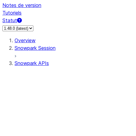
Notes de version
Tutoriels
Statut
Overview
Snowpark Session
Snowpark APIs
Input/Output
DataFrame
DataFrame
DataFrameNaFunctions
DataFrameStatFunctions
DataFrameAnalyticsFunctions